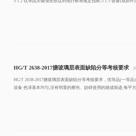
5.1.2 优等品关键项全部达到现行标准规定指标,5.1.3 设备(
HG/T 2638-2017搪玻璃层表面缺陷分等考核要求
2
HG/T 2638-2017搪玻璃层表面缺陷分等考核要求，优等品(
设备:色泽基本均匀,没有明显的擦伤、妨碍使用的烧成痕迹,每平方