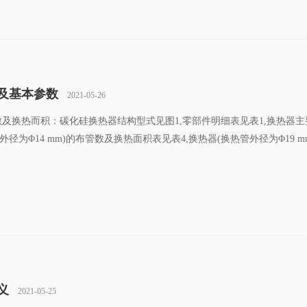
寸及基本参数
2021-05-26
布管數及换热而积：碳化硅换热器结构型式见图1,零部件明细表见表1,换热器
径为Φ14 mm)的布管数及换热面积表见表4,换热器(换热管外径为Φ19 m
义
2021-05-25