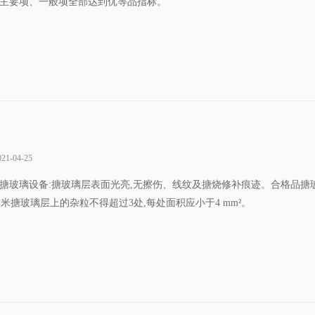
或部件)主要项、一般项全部达到优等品指标。
021-04-25
一等品)搪玻璃设备:搪玻璃层表面光亮,无擦伤、线纹及搪烧修补痕迹。合格品搪
米搪玻璃层上的杂粒不得超过3处,每处面积应小于4 mm²。