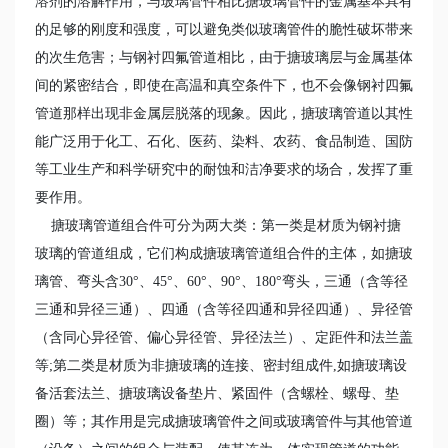
溶剂的溶解作用，与玻璃管件相比搪玻璃管件的金属基本具有
的足够的刚度和强度，可以避免类似玻璃管件的脆性破坏带来
的次生危害；与钢衬四氟管道相比，由于搪玻璃层与金属基体
间的紧密结合，即使在高温和真空条件下，也不会像钢衬四氟
管道那样出现非金属层脱落的现象。因此，搪玻璃管道以其性
能广泛用于化工、石化、医药、染料、农药、食品制造、国防
等工业生产和科学研究中的耐蚀和洁净要求的场合，发挥了重
要作用。
搪玻璃管道组合件可分为两大类：第一类是材质为钢衬搪
玻璃的管道组成，它们构成搪玻璃管道组合件的主体，如搪玻
璃管、弯头含30°、45°、60°、90°、180°弯头，三通（含等径
三通和异径三通）、四通（含等径四通和异径四通）、异径管
（含同心异径管、偏心异径管、异径法兰）、定距件和法兰盖
等;第二类是材质为非搪玻璃的连接、密封组成件,如搪玻璃设
备活套法兰、搪玻璃设备垫片、紧固件（含螺栓、螺母、垫
圈）等；其作用是完成搪玻璃管件之间或玻璃管件与其他管道